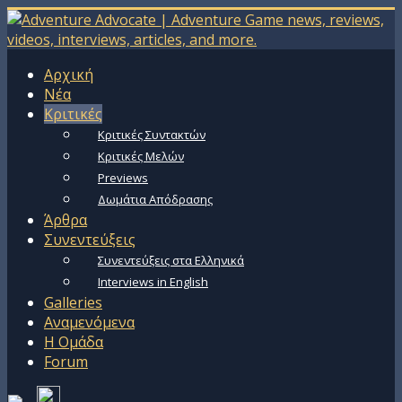
Αρχική
Νέα
Κριτικές
Κριτικές Συντακτών
Κριτικές Μελών
Previews
Δωμάτια Απόδρασης
Άρθρα
Συνεντεύξεις
Συνεντεύξεις στα Ελληνικά
Interviews in English
Galleries
Αναμενόμενα
Η Ομάδα
Forum