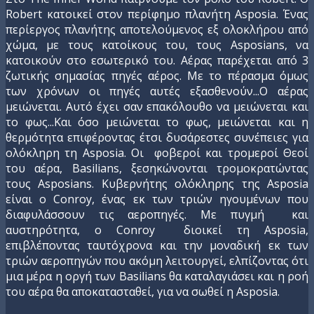
Robert κατοικεί στον περίφημο πλανήτη Asposia. Ένας
περίεργος πλανήτης αποτελούμενος εξ ολοκλήρου από
χώμα, με τους κατοίκους του, τους Asposians, να
κατοικούν στο εσωτερικό του. Αέρας παρέχεται από 3
ζωτικής σημασίας πηγές αέρος. Με το πέρασμα όμως
των χρόνων οι πηγές αυτές εξασθενούν...Ο αέρας
μειώνεται. Αυτό έχει σαν επακόλουθο να μειώνεται και
το φως...Και όσο μειώνεται το φως, μειώνεται και η
θερμότητα επιφέροντας έτσι δυσάρεστες συνέπειες για
ολόκληρη τη Asposia. Οι φοβεροί και τρομεροί Θεοί
του αέρα, Basilians, ξεσηκώνονται τρομοκρατώντας
τους Asposians. Κυβερνήτης ολόκληρης της Asposia
είναι ο Conroy, ένας εκ των τριών ηγουμένων που
διαφυλάσσουν τις αεροπηγές. Με πυγμή και
αυστηρότητα, ο Conroy διοικεί τη Asposia,
επιβλέποντας ταυτόχρονα και την μοναδική εκ των
τριών αεροπηγών που ακόμη λειτουργεί, ελπίζοντας ότι
μια μέρα η οργή των Basilians θα καταλαγιάσει και η ροή
του αέρα θα αποκατασταθεί, για να σωθεί η Asposia.