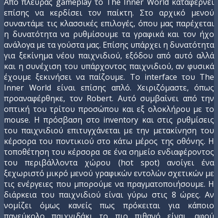
Aπό πλευράς gameplay το Τhe Inner World καταφέρνει
επίσης να κερδίσει τον παίκτη. Στο αρχικό μενού
συναντάμε τις κλασσικές επιλογές, όπου μας παρέχεται
η δυνατότητα να ρυθμίσουμε τα γραφικά και τον ήχο
ανάλογα με τα γούστα μας. Επίσης υπάρχει η δυνατότητα
για ξεκίνημα νέου παιχνιδιού, εξόδου από αυτό αλλά
και η συνέχιση του υπάρχοντος παιχνιδιού, αν φυσικά
έχουμε ξεκινήσει να παίζουμε. Το interface του The
Inner World είναι επίσης απλό. Χειριζόμαστε, όπως
προαναφέρθηκε, τον Robert. Αυτό συμβαίνει από την
οπτική του τρίτου προσώπου και εξ ολοκλήρου με το
mouse. Η πρόσβαση στο inventory και στις ρυθμίσεις
του παιχνιδιού επιτυγχάνεται με την μετακίνηση του
κέρσορα του ποντικιού στο κάτω μέρος της οθόνης. Η
τοποθέτηση του κέρσορα σε ένα σημείο ενδιαφέροντος
του περιβάλλοντα χώρου (hot spot) ανοίγει ένα
ξεχωριστό μικρό μενού γραφικών εντολών σχετικών με
τις ενέργειες που μπορούμε να πραγματοποιήσουμε. Η
διάρκεια του παιχνιδιού είναι γύρω στις 8 ώρες. Αν
νομίζει όμως κανείς πως πρόκειται για κάποιο
πανεύκολο παιχνιδάκι το πιο πιθανό είναι, αφού