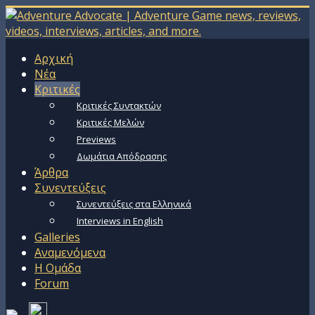
Αρχική
Νέα
Κριτικές
Κριτικές Συντακτών
Κριτικές Μελών
Previews
Δωμάτια Απόδρασης
Άρθρα
Συνεντεύξεις
Συνεντεύξεις στα Ελληνικά
Interviews in English
Galleries
Αναμενόμενα
Η Ομάδα
Forum