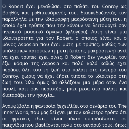
Ο Robert έχει μεγαλώσει στο παλάτι του Conroy ως
βοηθός και μαθητευόμενός του, διασκεδάζοντάς τον
παράλληλα με την ιδιόμορφη μακρόστενη μύτη του, η
οποία έχει τρύπες που την κάνουν να λειτουργεί σαν
πνευστό μουσικό όργανο (φλογέρα). Αυτή είναι μια
ιδιαιτερότητα για τον Robert, o οποίος είναι και ο
μόνος Asposian που έχει μύτη με τρύπες, καθώς των
υπόλοιπων κατοίκων η μύτη (επίσης μακρόστενη) αντί
να έχει τρύπες έχει...ρίγες. Ο Robert δεν γνωρίζει τον
έξω κόσμο της Asposia και πολύ καλά καθώς έχει
περάσει όλη του τη ζωή στο παλάτι στο πλευρό του
Conroy, χωρίς να έχει ζήσει τίποτα το ιδιαίτερο στη
ζωή του. Όλα όμως θα αλλάξουν μια μέρα όταν ένα
πουλί, κάτι σαν περιστέρι, μπει μέσα στο παλάτι και
διαταράξει την ησυχία...
Αναμφίβολα η φαντασία ξεχειλίζει στο σενάριο του The
Inner World, που μας δείχνει με τον καλύτερο τρόπο ότι
οι φρέσκες ιδέες είναι πάντα ευπρόσδεκτες σε
παιχνίδια που βασίζονται πολύ στο σενάριό τους, όπως