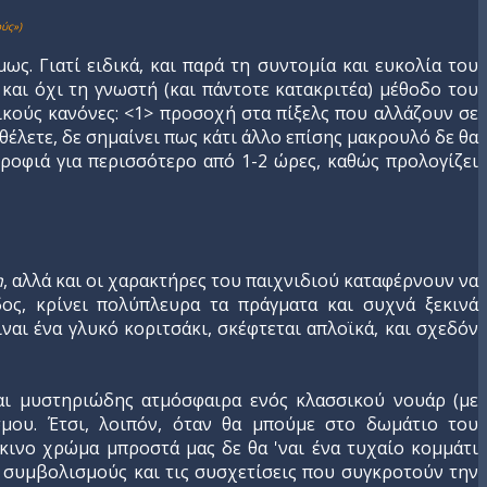
ύς»)
μως. Γιατί ειδικά, και παρά τη συντομία και ευκολία του
 και όχι τη γνωστή (και πάντοτε κατακριτέα) μέθοδο του
σικούς κανόνες: <1> προσοχή στα πίξελς που αλλάζουν σε
θέλετε, δε σημαίνει πως κάτι άλλο επίσης μακρουλό δε θα
τροφιά για περισσότερο από 1-2 ώρες, καθώς προλογίζει
n
, αλλά και οι χαρακτήρες του παιχνιδιού καταφέρνουν να
δος, κρίνει πολύπλευρα τα πράγματα και συχνά ξεκινά
ναι ένα γλυκό κοριτσάκι, σκέφτεται απλοϊκά, και σχεδόν
και μυστηριώδης ατμόσφαιρα ενός κλασσικού νουάρ (με
σμου. Έτσι, λοιπόν, όταν θα μπούμε στο δωμάτιο του
κινο χρώμα μπροστά μας δε θα 'ναι ένα τυχαίο κομμάτι
υς συμβολισμούς και τις συσχετίσεις που συγκροτούν την