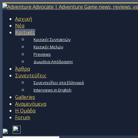
Αρχική
Νέα
Κριτικές
Κριτικές Συντακτών
Κριτικές Μελών
Previews
Δωμάτια Απόδρασης
Άρθρα
Συνεντεύξεις
Συνεντεύξεις στα Ελληνικά
Interviews in English
Galleries
Αναμενόμενα
Η Ομάδα
Forum