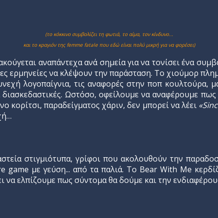
(το κόκκινο συμβολίζει τη φωτιά, το αίμα, τον κίνδυνο...
και το κραγιόν της femme fatale που εδώ είναι πολύ μικρή για να φορέσει)
 ακούγεται αναπάντεχα ανά σημεία για να τονίσει ένα συμβ
ς ερμηνείες να κλέψουν την παράσταση. Το χιούμορ πλημμ
υνεχή λογοπαίγνια, τις αναφορές στην ποπ κουλτούρα, 
 διασκεδαστικές. Ωστόσο, οφείλουμε να αναφέρουμε πως 
νο κορίτσι, παραδείγματος χάριν, δεν μπορεί να λέει
«Sinc
χή…
τεία στιγμιότυπα, γρίφοι που ακολουθούν την παραδοσια
 game με γεύση... από τα παλιά. Το Bear With Me κερδί
ει να ελπίζουμε πως σύντομα θα δούμε και την ενδιαφέρου