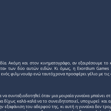
δία. Ακόμη και στον κινηματογράφο, αν εξαιρέσουμε το
α» των δύο αυτών ειδών. Κι όμως, η Exordium Games πα
 ενός φιλμ νουάρ ενώ ταυτόχρονα προσφέρει γέλιο με τις 
 να συνταξιοδοτηθεί όταν μια μοιραία γυναίκα μπαίνει σ
μα δίχως καλά-καλά να το συνειδητοποιεί, υποχωρεί· και α
ν εξαφάνιση του αδερφού της, κι αυτή η γυναίκα δεν τρο