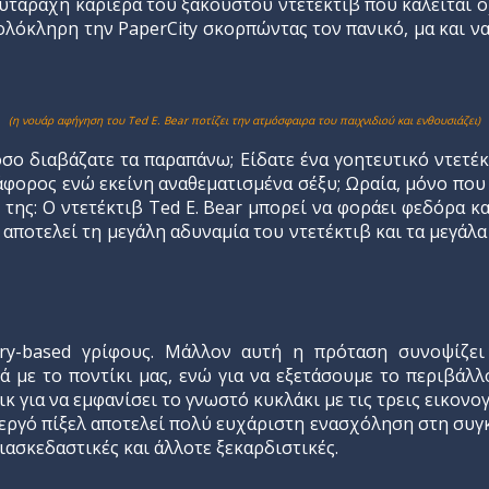
τάραχη καριέρα του ξακουστού ντετέκτιβ που καλείται όχι
λόκληρη την PaperCity σκορπώντας τον πανικό, μα και να
(η νουάρ αφήγηση του Ted E. Bear ποτίζει την ατμόσφαιρα του παιχνιδιού και ενθουσιάζει)
ο διαβάζατε τα παραπάνω; Είδατε ένα γοητευτικό ντετέ
ιάφορος ενώ εκείνη αναθεματισμένα σέξυ; Ωραία, μόνο που
της: Ο ντετέκτιβ Ted E. Bear μπορεί να φοράει φεδόρα κα
οτελεί τη μεγάλη αδυναμία του ντετέκτιβ και τα μεγάλα 
tory-based γρίφους. Μάλλον αυτή η πρόταση συνοψίζε
 με το ποντίκι μας, ενώ για να εξετάσουμε το περιβάλλο
 για να εμφανίσει το γνωστό κυκλάκι με τις τρεις εικονογ
νεργό πίξελ αποτελεί πολύ ευχάριστη ενασχόληση στη συγ
ιασκεδαστικές και άλλοτε ξεκαρδιστικές.