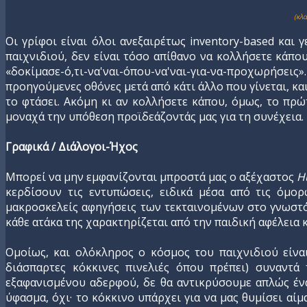
(κλ
Οι γρίφοι είναι όλοι ανεξαιρέτως inventory-based και γ
παιχνιδιού, δεν είναι τόσο απίθανο να κολλήσετε κάπου
«δοκίμασε-ό,τι-να'ναι-όπου-να'ναι-για-να-προχωρήσεις»
προηγούμενες οθόνες μετά από κάτι άλλο που γίνεται, και
το φτάσει. Ακόμη κι αν κολλήσετε κάπου, όμως, το πρώ
μοναχά την υπόθεση προϊδεάζοντάς μας για τη συνέχεια.
Γραφικά / Διάλογοι-Ήχος
Μπορεί να μην εμφανίζονται μπροστά μας ο αξέχαστος
H
κερδίσουν τις εντυπώσεις, ειδικά μέσα από τις όμορ
μακροσκελείς αφηγήσεις των τεκταινομένων στο γνωστό κ
κάθε ατάκα της χαρακτηρίζεται από την παιδική αφέλεια 
Ομοίως, και ολόκληρος ο κόσμος του παιχνιδιού είνα
διάσπαρτες κόκκινες πινελιές όπου πρέπει) συναντά
εξαφανισμένου αδερφού, δε θα αντικρύσουμε απλώς ένα
ύφασμα, όχι· το κόκκινο υπάρχει για να μας θυμίσει αί