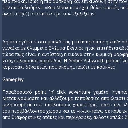
περίπλοκη, ίσως η πιο δύσκολη και επικίνδυνη στην πολυ
τον αποκαλούμενο «Red Man» που έχει βάλει φωτιές σε ο
αγνοία της(;) στο επίκεντρο των εξελίξεων.
Δημιουργήσατε στο μυαλό σας μια ασπρόμαυρη εικόνα όσ
γυναίκα με θλιμμένο βλέμμα; Εκείνος ήταν επιτήδεια αδ
τώρα πώς είναι η αντίστοιχη εικόνα στην κωμική μορφή 
χουχουλιάρικος αρκούδος. Η Amber Ashworth μπορεί να απ
κοριτσάκι δέκα ετών που ακόμη... παίζει με κούκλες.
Gameplay
Παραδοσιακό point 'n' click adventure γεμάτο inven
Μετακινούμαστε και αλλάζουμε τοποθεσίες αποκλειστικά
μιλήσουμε με τους υπόλοιπους χαρακτήρες, αρκεί ένα κλικ
του περιβάλλοντος χώρου και το «κλικ» πάνω σε κάθε ε
από διαφορετικές ατάκες και περιγραφές, άλλοτε απλώς δ