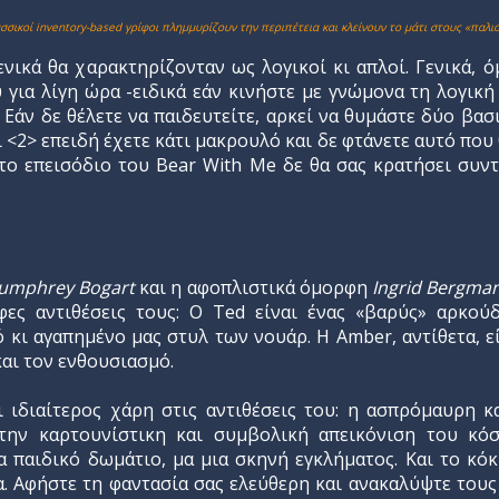
ασσικοί inventory-based γρίφοι πλημμυρίζουν την περιπέτεια και κλείνουν το μάτι στους «παλιο
ενικά θα χαρακτηρίζονταν ως λογικοί κι απλοί. Γενικά, ό
 για λίγη ώρα -ειδικά εάν κινήστε με γνώμονα τη λογική
. Εάν δε θέλετε να παιδευτείτε, αρκεί να θυμάστε δύο βα
 <2> επειδή έχετε κάτι μακρουλό και δε φτάνετε αυτό που 
το επεισόδιο του Bear With Me δε θα σας κρατήσει συν
umphrey Bogart
και η αφοπλιστικά όμορφη
Ingrid Bergma
φες αντιθέσεις τους: Ο Ted είναι ένας «βαρύς» αρκού
ι αγαπημένο μας στυλ των νουάρ. Η Amber, αντίθετα, εί
και τον ενθουσιασμό.
ι ιδιαίτερος χάρη στις αντιθέσεις του: η ασπρόμαυρη 
 την καρτουνίστικη και συμβολική απεικόνιση του κό
 παιδικό δωμάτιο, μα μια σκηνή εγκλήματος. Και το κόκ
μα. Αφήστε τη φαντασία σας ελεύθερη και ανακαλύψτε το