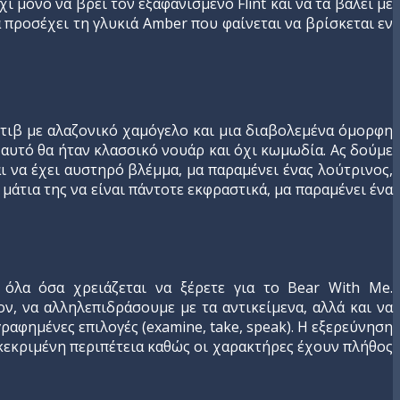
 μόνο να βρει τον εξαφανισμένο Flint και να τα βάλει με
 προσέχει τη γλυκιά Amber που φαίνεται να βρίσκεται εν
κτιβ με αλαζονικό χαμόγελο και μια διαβολεμένα όμορφη
 αυτό θα ήταν κλασσικό νουάρ και όχι κωμωδία. Ας δούμε
ι να έχει αυστηρό βλέμμα, μα παραμένει ένας λούτρινος,
μάτια της να είναι πάντοτε εκφραστικά, μα παραμένει ένα
ι όλα όσα χρειάζεται να ξέρετε για το Bear With Μe.
ν, να αλληλεπιδράσουμε με τα αντικείμενα, αλλά και να
ραφημένες επιλογές (examine, take, speak). Η εξερεύνηση
κεκριμένη περιπέτεια καθώς οι χαρακτήρες έχουν πλήθος