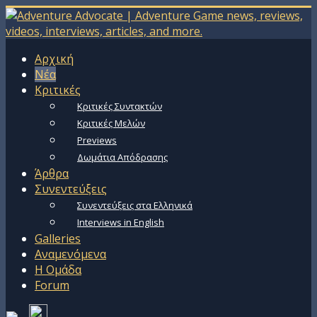
Αρχική
Νέα
Κριτικές
Κριτικές Συντακτών
Κριτικές Μελών
Previews
Δωμάτια Απόδρασης
Άρθρα
Συνεντεύξεις
Συνεντεύξεις στα Ελληνικά
Interviews in English
Galleries
Αναμενόμενα
Η Ομάδα
Forum