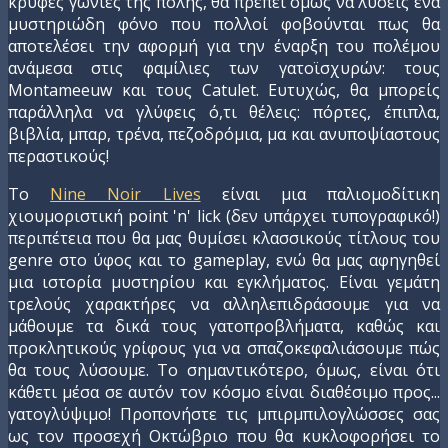
κρυφές γωνιές της πόλης, θα πρέπει όμως να λύσεις ένα
μυστηριώδη φόνο που πολλοί φοβούνται πως θα
αποτελέσει την αφορμή για την έναρξη του πολέμου
ανάμεσα στις φαμίλιες των γατοϊσχυρών: τους
Montameeuw και τους Catulet. Ευτυχώς, θα μπορείς
παράλληλα να γλύφεις ό,τι θέλεις: πόρτες, έπιπλα,
βιβλία, μπαρ, τρένα, πεζοδρόμια, μα και ανυποψίαστους
περαστικούς!
Το
Nine Noir Lives
είναι μια παλιομοδίτικη
χιουμοριστική point 'n' lick (δεν υπάρχει τυπογραφικό!)
περιπέτεια που θα μας θυμίσει κλασσικούς τίτλους του
genre στο ύφος και το gameplay, ενώ θα μας αφηγηθεί
μια ιστορία μυστηρίου και εγκλήματος. Είναι γεμάτη
τρελούς χαρακτήρες να αλληλεπιδράσουμε για να
μάθουμε τα δικά τους γατοπροβλήματα, καθώς και
προκλητικούς γρίφους για να σπαζοκεφαλιάσουμε πώς
θα τους λύσουμε. Το σημαντικότερο, όμως, είναι ότι
κάθετι μέσα σε αυτόν τον κόσμο είναι διαθέσιμο προς...
γατογλύψιμο! Προπονήστε τις μπιρμπιλογλώσσες σας
ως τον προσεχή Οκτώβριο που θα κυκλοφορήσει το