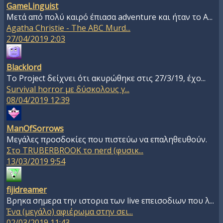
GameLinguist
Μετά από πολύ καιρό έπιασα adventure και ήταν το A...
Agatha Christie - The ABC Murd...
27/04/2019 2:03
Blacklord
To Project δείχνει ότι ακυρώθηκε στις 27/3/19, έχο...
Survival horror με δύσκολους γ...
08/04/2019 12:39
ManOfSorrows
Μεγάλες προσδοκίες που πιστεύω να επαληθευθούν.
Στο TRUBERBROOK το nerd (φυσικ...
13/03/2019 9:54
fijidreamer
Βρηκα σημερα την ιστορια των live επεισοδιων που λ...
Ένα (μεγάλο) αφιέρωμα στην σει...
02/03/2019 11:43