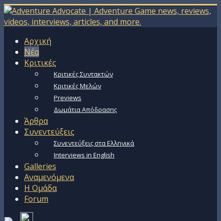
Αρχική
Νέα
Κριτικές
Κριτικές Συντακτών
Κριτικές Μελών
Previews
Δωμάτια Απόδρασης
Άρθρα
Συνεντεύξεις
Συνεντεύξεις στα Ελληνικά
Interviews in English
Galleries
Αναμενόμενα
Η Ομάδα
Forum