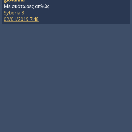
Με σκότωαες απλώς
Syberia 3
02/01/2019 7:48