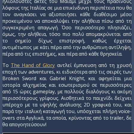
ηλιόλουστες ακτές του Μαϊάμι μέχρι τους πράσινους
λόφους της Ιταλίας σε μια επικίνδυνη περιπέτεια που θα
τον αναγκάσει να αξιοποιήσει κάθε διαθέσιμο μέσο
προκειμένου να αποκαλύψει την αλήθεια πίσω από τη
συγκεκριμένη απαγωγή. Όσο περισσότερο πλησιάζει,
όμως, την αλήθεια, τόσο πιο πολύ απομακρύνεται από
το σημείο δίχως επιστροφή, καθώς έρχεται
αντιμέτωπος με κάτι πέρα από την ανθρώπινη αντίληψη,
πέρα από τις επιστήμες, και πέρα από κάθε θρησκεία.
Το
The Hand of Glory
αντλεί έμπνευση από τη χρυσή
εποχή των adventures, κι ειδικότερα από τις σειρές των
Broken Sword και Gabriel Knight, και αφηγείται μια
ιστορία αλχημείας και εσωτερισμού σε περισσότερες
από 15 ώρες gameplay, με πολλούς διαλόγους κι ακόμη
περισσότερους γρίφους. Αισθητικά το παιχνίδι δείχνει
υπέροχο με τα υψηλής ανάλυσης 2D γραφικά του, και
παρά την ιταλική καταγωγή του, υπόσχεται πλήρη voice-
overs στα Αγγλικά, τα οποία, κρίνοντας από το trailer, δε
θα απογοητεύσουν!